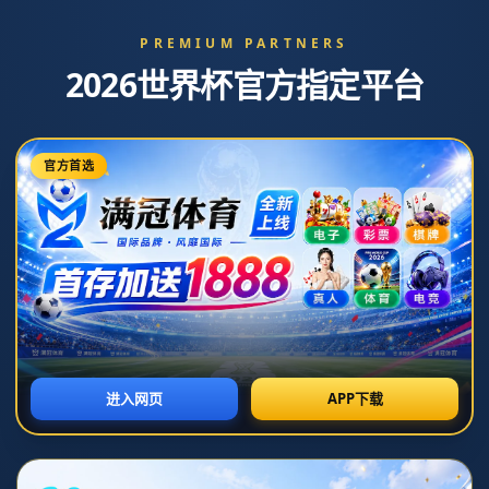
2024歐預賽比利時3-0愛沙尼亞 盧卡
庫梅開二度 愛沙尼亞無力回天！.
发布时间：2026-01-26T18:31:43+08:00
**2024欧预赛：比利时3-0力压爱沙尼亚，卢卡库梅开二度，爱沙尼亚无力回
天！**
在这场充满激情与速度的2024欧洲足球锦标赛预选赛中，比利时队以3-0完胜爱
沙尼亚，展现了其强大的攻击力和执着追求胜利的决心。这不仅是一场体育赛
事，更是一场足球艺术的绝佳展示。
### 势如破竹的比利时队