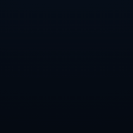
優越，也實現了**智能化觀賽體驗**，讓球迷能在更高標準的場地中感受籃球魅
力。同時，主辦方推動的「體育與旅遊相結合」策略也吸引了大量外地球迷，為
城市增添了世所矚目的光彩。
## **案例分析：決賽之夜的精彩瞬間**
*2024年中國籃球公開賽哈爾濱賽區*的決賽之夜堪稱經典。在這場巔峰對決中，
**德友體育迎戰另一支強大的地方球隊——拓遠俱樂部**。比賽一開始，雙方便
迅速進入狀態，不斷交替領先，讓全場觀眾屏住呼吸。
關鍵時刻，德友體育展現出了冠軍的底氣。第四節最後30秒，拓遠俱樂部原本領
先兩分，但德友的一名王牌球員果斷突破防線，成功命中一記壓哨三分球。最
終，比分定格在95比94，**德友體育以一分優勢驚險奪冠**。這場比賽成為賽區
的經典之作，也讓德友體育的奪冠之旅畫上了最完美的句號。
## **總結亮點：體現籃球精神的賽事**
*2024年中國籃球公開賽哈爾濱賽區*的精彩之處，不僅僅在於冠軍的歸屬，更在
於籃球運動本身所體現出的團結、拼搏與無限可能。德友體育的奪冠，是對籃球
精神最好的詮釋，也是對哈爾濱籃球發展的一次巨大肯定。
互联网 · 最高端 模板一样可以很精致