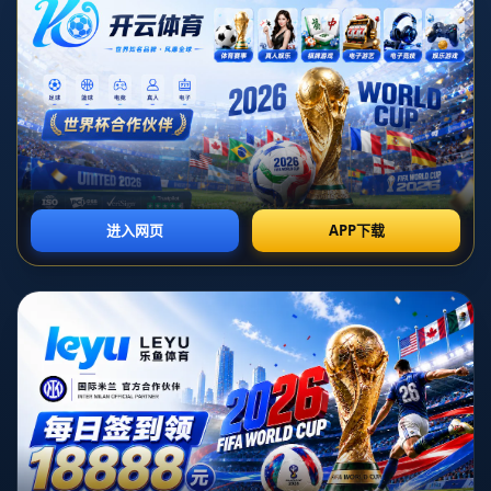
還是替補球員的穩定發揮，整支隊伍的戰術儲備達到了全新的高度。同時，他們
清晰明確的分工與團隊文化，也成為了他們取勝的關鍵。特別是在關鍵場次中，
德友體育有一名關鍵球員多次以絕妙的三分球展現自己的高光時刻，為球隊贏得
了重要籃板與比分優勢。
第二，在戰術安排上，教練團隊的調度功不可沒。**靈活應變的戰術讓德友體育
能夠始終將主動權掌握在自己手中**。例如，在與實力強大的對手交鋒時，德友
體育採用了以防守為主的「高壓區域戰術」，徹底限制了對手的得分空間，贏得
了比賽的主動權。