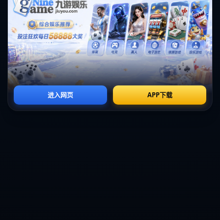
这样一位年轻选手的崛起，是对中国作为乒乓球强国地位的再次印证。未来，随
着孙颖莎和其他优秀选手的不断努力，中国乒乓球必将创造更多的辉煌时刻。
互联网 · 最高端 模板一样可以很精致
023-6927186 18169117487
天津市市辖区东丽区航空新城
关注
QQ
微信
微博