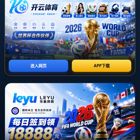
**二、与顶级选手的较量**
在夺冠之路上，孙颖莎经历了与多位世界顶级选手的对决，每一场比赛都充满了
挑战。在与日本选手伊藤美诚的较量中，孙颖莎展现出了其**超强的心理素质和
比赛策略**。通过灵活的变线和出色的速度，孙颖莎打破了伊藤美诚的进攻节
奏，为胜利奠定了基础。这场比赛不仅检验了她的技术，更凸显了她在赛场上的
成熟与冷静。
**三、中国乒乓球队的强大后盾**
孙颖莎的成功离不开**中国乒乓球队**的支持。这个**卓越的团队**为她提供了全
面的训练计划和专业的指导，打造了她今日的辉煌。事实上，中国乒乓球队一贯
注重年轻选手的培养，通过合理的赛事安排和心理辅导，帮助她们快速成长。在