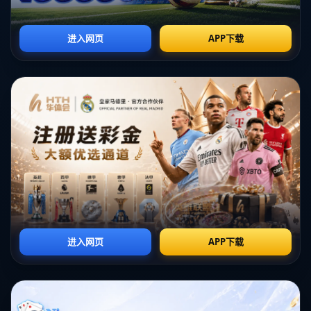
### **结语：数据之下的冷静分析**
从数据分析来看，本场比赛的控球率与射门次数，两队均表现相当，显示出中超
比赛的激烈竞争。在尹鸿博打入进球后，梅州队没有因为领先而松懈，而是选择
了更稳妥的防守策略，力求保持住来之不易的平局结果。这一策略的成功实施，
也让其他对手在后续比赛中需要更加重视梅州队的全局观与战术执行力。
**中超联赛**的每一场比赛都充满悬念，而尹鸿博的赛季首球为梅州队注入了新
的动力。期待在接下来的赛季中，这样精彩的表演能够继续下去，为球迷们呈现
出更多的足球饕餮盛宴。