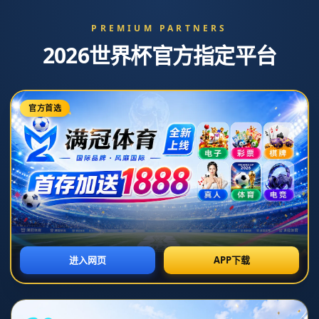
【中超】尹鸿博赛季首球，梅州队憾
平天津津门虎队.
发布时间：2026-01-26T18:31:43+08:00
**中超联赛：尹鸿博赛季首球助梅州队平天津津门虎**
在**激烈的中超联赛**中，各支球队的每一场比赛都可能是榜单排名的关键。最
近的一场比赛中，梅州队对阵天津津门虎队，球场上的每一个瞬间都影响着最终
的赛果。尹鸿博凭借个人的出色表现打入了本赛季的首球，帮助梅州队以平局结
束了这场令人紧张的对战。
### **比赛背景与重要性**
中超联赛作为国内足球的顶级赛事，每场比赛不仅关乎到本赛季的积分，更是对
球员状态和球队整体实力的一个重要检验。本场比赛，梅州队的**尹鸿博**通过
灵活的跑位与精确的射门，打破了个人赛季进球荒。在对阵拥有强队背景的天津
津门虎队时，这一进球显得尤为关键。