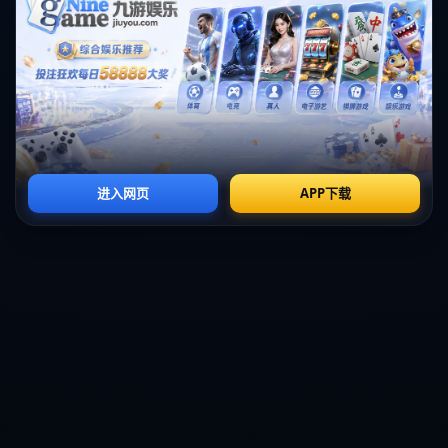
哈特的连续两场三双带来的不仅仅是数据上的惊喜，更重要的是，他正在以自己
的表现刷新人们对年轻球员的认知。这种突破自我的表现，让他在竞争激烈的
NBA中站稳脚跟，并开始逐渐朝着詹姆斯、约基奇等球员的高度迈进。未来，他
的名字或许将在更多重量级榜单中出现，成为联盟中耀眼的一个*存在*。
互联网 · 最高端 模板一样可以很精致
023-6927186 18169117487
天津市市辖区东丽区航空新城
关注