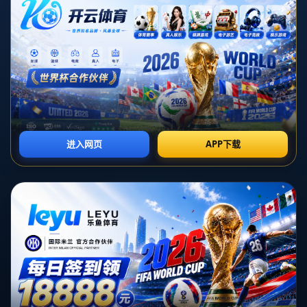
便频频遇到强势对手，但凭借稳定的心理素质与精准的击球，他成功击败了一众
国际好手。尤其是在对阵苏格兰选手的关键一战中，丁俊晖成功扭转局面，展现
出顶级选手无与伦比的竞技水平。
**斯诺克世界的中国“独苗”**
随着比赛的推进，顶级选手之间的对抗愈加激烈。16强的名额竞争殊为不易，而
丁俊晖作为唯一的中国选手挺进此轮，更是让人对他寄予厚望。他的表现不仅是
个人的胜利，更是中国斯诺克水平的一个标志。尽管其他中国选手在本次比赛中
未能如愿晋级，但丁俊晖的出色发挥无疑为他们增加了信心。
**技术与战略的完美结合**
在现代斯诺克比赛中，技术与战略的结合是取得胜利的关键。丁俊晖不仅在技术
上无懈可击，而且擅于研究对手的战术，从而灵活调整自己的比赛策略。这种兼
具技术与战略的打法，使他在比赛中总能在关键时刻掌控全局。
**榜样的力量：丁俊晖的影响**
多年来，丁俊晖在国际赛场的辉煌表现不断激励着国内的新生代球员。在他的影
响下，越来越多的中国青少年进入了斯诺克运动的世界。这不仅提高了国内斯诺
克的整体水准，也为未来中国球员在国际赛场上取得佳绩奠定了基础。