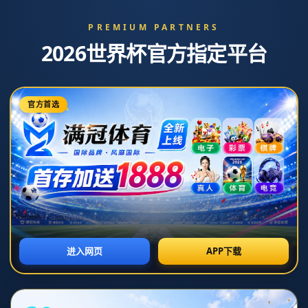
斯诺克世界公开赛产生16强 丁俊晖成
中国“独苗”.
发布时间：2026-01-26T18:31:43+08:00
斯诺克世界公开赛作为全球顶级台球赛事之一，不仅吸引了各地的精英球员参
赛，也为粉丝们带来了无穷的观赏乐趣和紧张刺激的观看体验。在本次比赛中，
中国球员丁俊晖凭借出色的表现，成为了16强中唯一的中国选手，赢得了广泛关
注。
**丁俊晖的实力与毅力**
_丁俊晖_作为中国斯诺克的标志性人物，几十年来一直在国际赛场上为国争光。
他不仅在技术上精湛，而且在逆境中屡屡展现出超凡的毅力与专注力。此次，他
一路过关斩将，成为中国军团中的“独苗”，这充分展示了他的与众不同。
**激烈的比赛之路**
在此次斯诺克世界公开赛中，丁俊晖的比赛历程可谓艰难险阻。他在小组赛阶段