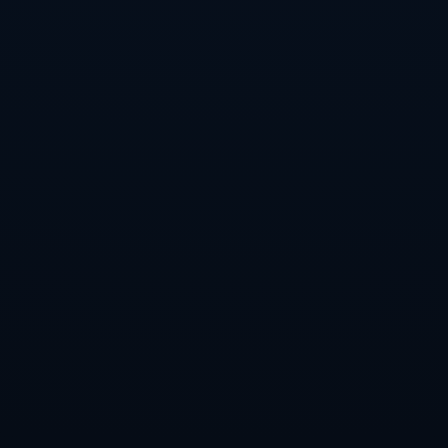
江蘇隊的停運並非孤立個案，而是中國金元足球泡沫的集中縮影。*從財務管理到
聯盟制度，層層問題的疊加終究導致了這場悲劇的發生。*
首先，江蘇隊的財務狀況反映了金元模式的脆弱：沒有堅實的營收基礎支持，過
分倚重母公司輸血。一旦金主企業對投資的意願或能力下降，球隊運營便陷入癱
瘓。蘇寧集團自身業務的經營壓力，亦成為江蘇隊停運的重要導火索。
其次，聯盟層面的政策調整加速了問題的顯現。2020年，中超聯盟推行*“限薪令”
*，意圖遏制瘋狂的“金元競賽”，但對於江蘇隊這類已高度依賴巨額投入的球隊來
說，改革不可避免地導致經營模式的徹底動搖。