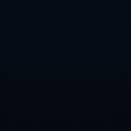
### 持續燒錢的惡性循環與資本撤退的必然性
*江蘇隊的命運*也暴露了中國足球發展中對基層建設的忽視。金元足球不僅讓俱
樂部過於追求短期成績，也讓大量資本湧入青訓體系和基層培養的必要性被忽
略。江蘇隊雖長期買入頂尖外援，但本土球員和青訓系統的羸弱，讓球隊本身始
終缺乏自我造血能力，進一步加劇了對外部資源的依賴。
### **總結：金元足球的得與失**
江蘇隊從崛起至停運，這段短暫而戲劇性的歷程無疑揭示了金元足球模式背後的
問題。它試圖用金錢堆砌出快速的成功，但忽視了足球發展需要扎實的基礎建設
和可持續的經營模式。在這場博弈中，江蘇隊最終成為了“燒錢遊戲”的犧牲品，
為整個中國足球的未來敲響警鐘。
**關鍵詞：江蘇隊停運、金元足球、中超俱樂部問題**
互联网 · 最高端 模板一样可以很精致
023-6927186 18169117487
天津市市辖区东丽区航空新城