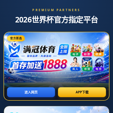
还是4034万！西蒙斯加盟快船.
发布时间：2026-01-26T18:31:43+08:00
**西蒙斯加盟快船，薪资依旧4034万**
在NBA交易市场上，任何一个球员的转会都会引发球迷及媒体的广泛关注，尤其
是当涉及到明星球员时更是如此。最近，西蒙斯加盟洛杉矶快船的消息**引爆了
篮球圈**。这不仅因为他的篮球技巧和影响力，更因他的年薪依然保持在4034万
这一高位。那么这笔交易背后有哪些深层次的原因和影响呢？
**西蒙斯的职业生涯与贡献**