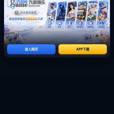
互联网 · 最高端 模板一样可以很精致
023-6927186 18169117487