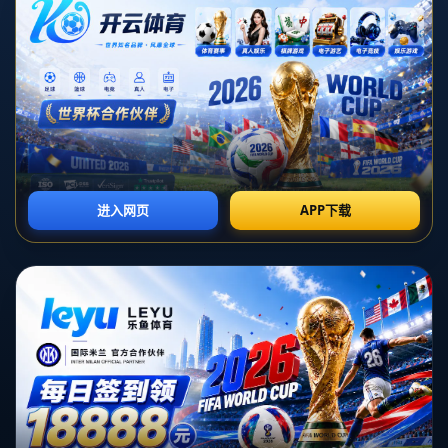
在足球的世界里，每个赛季都有那些令人难以忘怀的关键战役。而即将到来的对
阵莱斯特城的比赛，正是如此。**曼城队主教练瓜迪奥拉**明确表示，这场比赛
将决定本赛季英超冠军的归属，这让所有球迷兴奋不已。这场大战不只是一场比
赛，更是一场关于荣誉与梦想的较量。
过去几个赛季，**曼城**在英超中展现了无可争议的实力，每一个冠军头衔的获
得都是球队努力与智慧的结晶。今年，**英超赛季**已经进入白热化阶段，曼城
与其竞争对手在积分榜上势均力敌。此时此刻，任何一场比赛的结果都将可能对
最后的冠军归属产生重大影响。正因如此，瓜帅才会认为对阵莱斯特城的比赛为
“**不胜等于丢冠**”的关键之战。
**莱斯特城**同样不是一个容易对付的对手。自2016年意外摘得英超冠军以来，
莱斯特城一直保持着一定的竞争力。他们拥有着一批技术精湛且经验丰富的球
员。特别是莱斯特城的锋线，与曼城的后防线之间的斗智斗勇，将是本场比赛的
关键所在。因此，曼城必须在战术布局上做到精益求精，不容有失。
面对如此重要的赛事，回顾瓜迪奥拉的战术历史，他擅长在关键比赛中临场调整
战术，以打破对手的防守体系。例如，在2019赛季欧冠淘汰赛中，瓜帅通过出其
不意的高位压迫战术，成功打破对手的坚固防线，赢得了关键的胜利。这场对阵
莱斯特城的比赛，他很可能会采用类似的策略，通过中场高强度控球以及快速的
边路突破来控制比赛节奏。