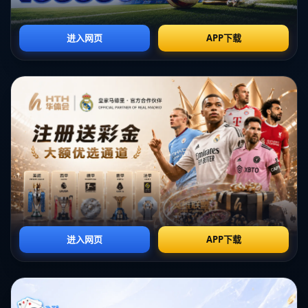
又如，当年在西班牙德比战中，瓜迪奥拉通过部署快速反击以及准确的边路传
中，待对手体能下降时迅速反击，撕开对方防线，取得决定性的胜利。因此，对
于即将到来的比赛，瓜帅如何利用**德布劳内**、**菲尔·福登**等核心球员，充
分发挥其创造力和爆发力，将成为比赛胜负的关键。
**心理层面**上，这场比赛也将考验曼城球员的心理素质。不论是在赫然的大场
面中保持冷静，还是在比分落后时不放弃的韧性，都是争冠之路上必不可少的品
质。曼城在近年来已经证明了他们具备这样的特质，但在与莱斯特城的较量中，
他们需要再次证明自己。
**总结**，这场与莱斯特城的比赛，无疑是一场至关重要的“**非赢不可**”之战。
无论是在战术安排、球员发挥还是心理素质上，曼城都需要在100%的状态下迎
战。对瓜帅来说，这不仅是一场胜利的追求，更是一场对自己和球队能力的重量
级考验。只有获得胜利，才能继续掌握争夺英超冠军的主动权。