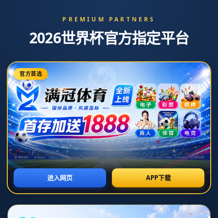
非贏不可！瓜帥坦言對陣萊斯特城一
戰至關重要！不勝等於丟冠！.
发布时间：2026-01-26T18:31:43+08:00
**非赢不可！瓜帅坦言对阵莱斯特城一战至关重要！不胜等于丢冠！**