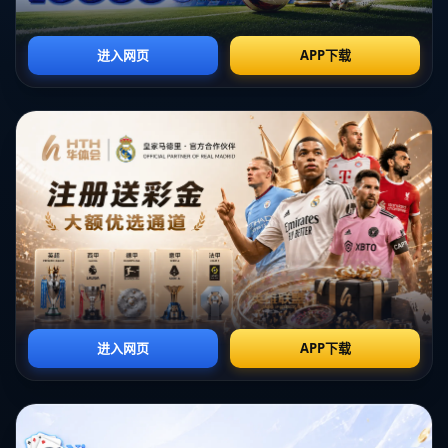
**胡梅爾斯**的名字重回榜單，讓許多球迷感到驚喜。作為一名經驗豐富的後
衛，他以穩健的防守和出色的領導力，幫助球隊在防線上立於不敗之地。胡梅爾
斯在歐冠中的表現，可以說是“老而彌堅”的典範。在他傷愈復出後，立刻為球隊
帶回了久違的安全感。他的重生，不僅是個人能力的體現，也與多特蒙德整體陣
容的回暖密不可分。
這些球員的突出表現，不止體現在數據上，更在於他們在關鍵時刻的挺身而出。
**哈蘭德的進攻天賦**、*萨卡與史密斯·羅的活力四射*、**胡梅爾斯的堅固防守
**，皆為本賽季的歐冠增色不少。對於球迷來說，看到這些星級球員的成長是一
件幸事。而他們之間的競爭與切磋，也將持續推動歐冠的精彩程度不斷上升。
**案例分析**方面，考慮到去年歐冠冠軍切爾西的崛起，我們不難發現他們的成
功之道：無論是資深球員的穩定輸出，還是年輕球員的崛起。這些優勢同樣體現
於本次榜單的多名球員身上，他們的表現皆為歐冠的未來帶來無限可能。