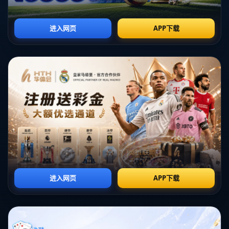
**上海队的现状及变化**
对于上海队来说，多诺万-威廉姆斯的到来无疑是一针强心剂。过去几个赛季，上
海队在联赛中的表现不尽理想，急需一个能在赛场上以一己之力改变战局的球
员。威廉姆斯的加盟为球队提供了新的**战略选项**，无论是**突破还是外线投
射**，都将令上海队的进攻模式更为丰富。此外，他的**防守经验**能够帮助上
海队在防守端筑起坚实的屏障。
我们可以从NBA的诸多案例中看到，具有**领导才能**的球员往往能给球队带来