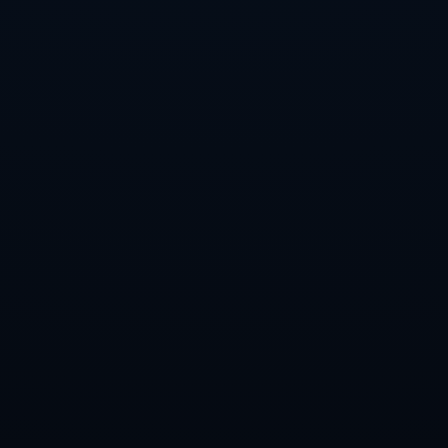
这十个瞬间不仅标志着亚冬会开幕式的**盛大与精彩**，更象征着亚洲冬季体育
的无限潜力。每一个细节的把控都彰显了主办方的用心，大家已迫不及待地期盼
接下来的精彩赛事。
互联网 · 最高端 模板一样可以很精致