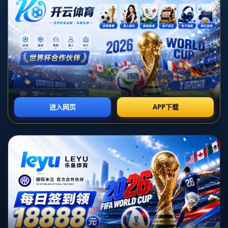
然而，正当拜仁准备迎战豪强巴黎圣日耳曼的大考之际，他却因为国家队比赛期
间右膝受伤，不得不暂别赛场。据球队官方透露，莱万的伤势需要四周的休养时
间，这意味着他将无缘与巴黎的欧冠淘汰赛两回合比赛。**拜仁失去了"顶级射
手"莱万，这不仅仅是少了一位球员，而是丧失了前场乃至全队的灵魂人物**。
### **莱万缺阵对拜仁的影响**
1. **进攻端火力削弱**
莱万的缺席势必削弱拜仁的进攻端稳定性和效率。在过去的欧冠赛事中，莱万不
仅是拜仁的头号射手，更经常利用个人能力创造机会，即使在面对强敌时，他的
存在也能吸引对手防线注意，给队友制造更多得分良机。而现在，拜仁的进攻架
构被迫进行调整，其他球员如穆勒、格纳布里或者舒波-莫廷必须承担更多责任，
但他们能否弥补莱万带来的空缺仍是未知数。
2. **心理层面的冲击**
莱万不仅是一名技术出众的射手，他更是球队更衣室的精神领袖。他的缺阵可能
会对拜仁球员的士气造成一定影响。在欧冠这样的高强度赛事中，球员的心理状
态尤为重要，而缺乏莱万这样的"定心丸"，可能会让拜仁在关键时刻陷入被动。
3. **战术调整难度加大**