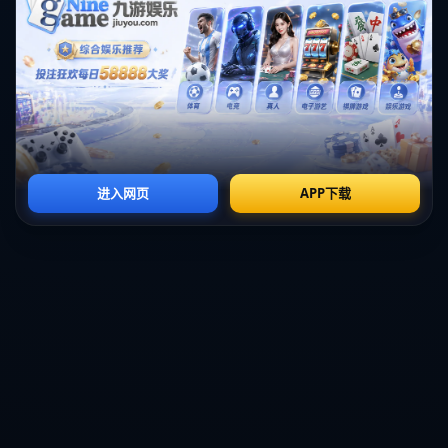
在即将对阵巴黎圣日耳曼的1/4决赛中，莱万的缺席为拜仁的晋级之路增添了相当
大的难度。巴黎拥有姆巴佩、内马尔这样技术出众的攻击型球星，他们的进攻速
度与创造力令人胆寒。去年欧冠决赛中，拜仁凭借莱万的威胁成功压制住巴黎的
进攻，这位射手让巴黎防线难以全力投入进攻。而今，拜仁失去了这枚“王牌”，
巴黎可能会更具信心地展开反击战术。
值得注意的是，在去年欧冠淘汰赛阶段，**曼城曾通过团队协作弥补了主力前锋
阿圭罗的缺席，并最终杀入决赛**。这也为拜仁提供了新的思路——以团队驱动
代替单一核心火力输出。若拜仁其他进攻球员如萨内、科曼在比赛中能发挥超水
平表现，仍有机会与巴黎抗衡。
### **总结**
**莱万的意外受伤，注定给拜仁本赛季的欧冠征程蒙上阴影**。失去了这样一位
顶级射手，拜仁必须重新调整战术打法，全队上下唯有通过更加紧密的协作，才
有可能在与巴黎的两回合碰撞中占得先机。属实是一次对拜仁团队实力和教练执
教能力的巨大考验，而最终欧冠结果如何，现在只能拭目以待。
互联网 · 最高端 模板一样可以很精致