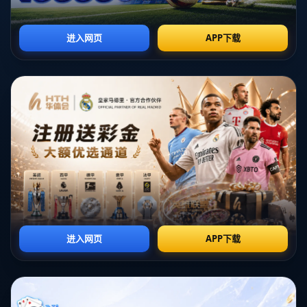
在足球比赛中，如果出现争议裁判或非公平竞争的情况，有时会提议清零比赛积
分。这不仅会影响到赛季积分榜的排位，更会对球队激情和球迷的热情造成冲
击。因此，J联赛主席的态度与决策在此次事件中引起了广泛关注。
### 主题明确：不接受积分清零
在最近的一次公开声明中，**J联赛主席**坚持认为，取消与山东泰山的比赛积分
是不公平的。J联赛主席提出，比赛无论结果如何，都应尊重场上球员的辛勤付