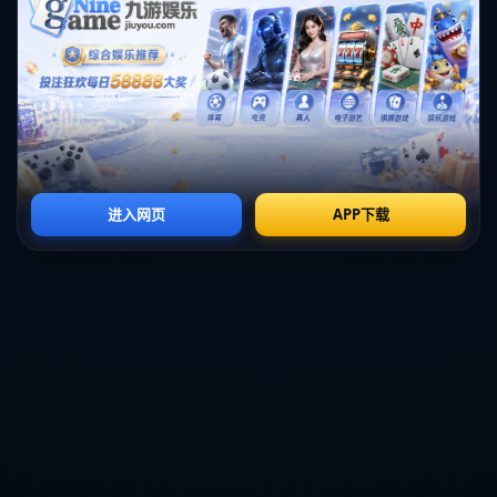
下，各俱乐部逐渐加大了青训体系的投入。例如，浙江女篮今年特别提拔了几名
青年队员，在分组联赛中给她们提供了更加频繁的上场机会。一旦年轻球员在高
对抗环境中站稳脚跟，将成为未来联赛中新的亮点。
更高水平的比赛节奏也推动年轻队员快速学习和适应，例如广州队的19岁新星周
倩倩，她的个人表现与赛季初相比已不可同日而语。这种“赛训结合”的改革模式
能够帮助WCBA的整体实力稳步提升。
### **总结：一个属于WCBA的新时代正在开启**
*从新赛制的引入到新锐球员的崛起，再到赛事商业化的进展，WCBA正在逐步迈
向更职业化、更市场化的发展道路。*新分组模式不仅增强了球迷的观赛体验，也
让赛事本身的内容更加多元化；其背后的效应无疑正在改变中国女子篮球的生
态。这一切都让我们对WCBA的未来充满期待，也期待这项赛事能带来更多惊喜
与感动！