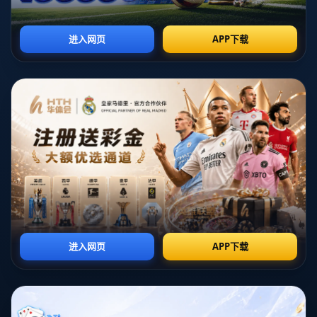
对于萨内本人而言，留在拜仁无疑是最具职业稳定性和成长空间的决定。作为德
国国家队的主力队员，他需要效力一家能够稳定提供高强度比赛经验的平台，而
拜仁显然符合这一要求。同时，**萨内加入球队后的数据表现**也是他个人品牌
价值的重要提升因素，未来可能会吸引更多商业赞助的青睐。
与此同时，拜仁球迷也发自内心地希望续约谈判能早日尘埃落定。萨内不仅是一
位出色的边锋，更是拜仁快速反击战术的核心棋子。他的速度、技术以及门前终
结能力为球队层层加码。如果不能长久留住这样的关键球员，球队在短期内可能
无法找到合适的接班人。