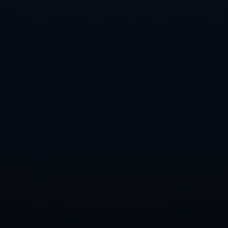
由于续约谈判仍在进行阶段，**拜仁与萨内的未来何去何从**无疑将成为后续媒
体争相报道的热点。但无论结果如何，俱乐部和球员双方都需要智慧地权衡，由
此才能确保这次谈判为各自铺平未来的道路。
互联网 · 最高端 模板一样可以很精致