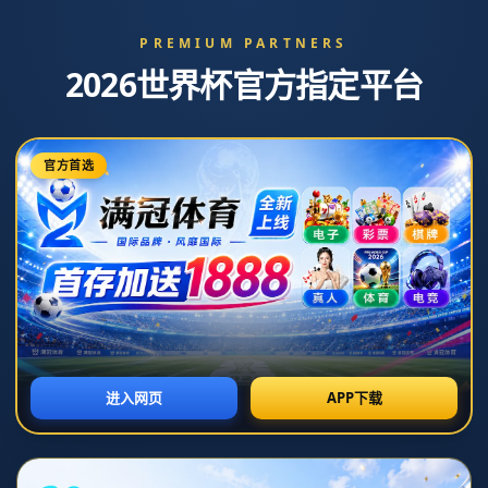
轉會｜冬窗一開皇馬即出手 超低價
求購利物浦「太子」遭極速拒絕.
发布时间：2026-01-26T18:31:43+08:00
**轉會｜冬窗一開皇馬即出手 超低價求購利物浦「太子」遭極速拒絕**
足壇的冬季轉會窗一向是各大豪門蠢蠢欲動的時刻，而今年也不例外。**皇家馬
德里**這支豪門球隊迅速進入狀態，一開窗便向英超勁旅利物浦伸出了橄欖枝，
目標是他們的「太子」級球員。然而，皇馬卻以**令人驚訝的低價**提出了報
價，隨即遭到利物浦的**極速拒絕**，這場「低價硬搶」的操作引發了外界熱
議，也讓我們看到了冬窗轉會市場的刀光劍影。
### 皇馬低價求購利物浦「太子」
隨著冬季轉會窗的開啟，皇家馬德里迫切希望為中場和進攻端增添更多的火力，
因此他們將目光鎖定在了利物浦的重要球員——被球迷譽為「紅軍太子」的球員
上。**這位核心球員無論是在進攻推進還是關鍵時刻的表現，都堪稱利物浦的建
隊基石**，是球隊的未來希望。