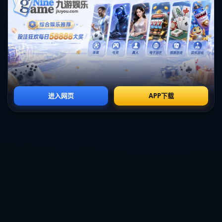
力。*
而針對利物浦的情況來看，這位球員與皇馬情況完全不同，利物浦不可能輕易放
手。特別是在眼下的競爭格局中，利物浦需要以穩定陣容吸引其餘新援加盟以應
對挑戰。而放走核心球員只會讓球隊陷入絕境，這也解釋了利物浦會**極速拒絕
**任何不符合估值的報價。
### 皇馬挖角策略值得商榷
從戰略層面分析，皇馬近年來的球員補強更加注重未來潛力，但在某些交易中似
乎過於高估自身吸引力。皇馬作為歐洲頂級豪門的確具備強大號召力，但英超聯
賽的蓬勃發展正逐步改變這種「單向吸引」的市場格局。如今的利物浦、曼城、
阿森納等隊伍，不僅對核心球員極具吸引力，還對歐洲其他聯賽的豪門在轉會市