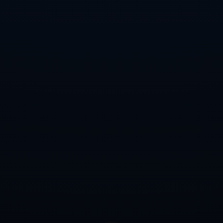
場中的「壟斷地位」形成反制。
互联网 · 最高端 模板一样可以很精致
023-6927186 18169117487
天津市市辖区东丽区航空新城
关注
QQ
微信
微博
友情链接 :
必威体育下载