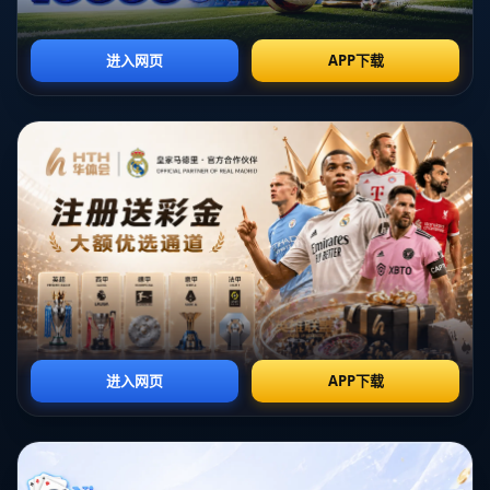
**热刺与毕尔巴鄂竞技：一场势均力敌的较量**
热刺和毕尔巴鄂竞技同样是本赛季欧联杯的强力竞争者。两队虽然在历史战绩上
有差异，但在**实力和近期状态**上，均显示出非凡的竞争力。*热刺拥有出色的
锋线组合，进攻火力凶猛，而毕尔巴鄂竞技则以其坚韧的防守和快速反击闻名于
世。*这两支球队在定位球战术和速度型打法上，都具备了与强队角逐冠军的潜
力。