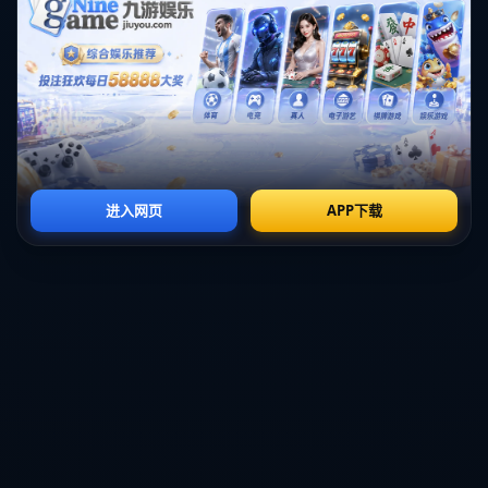
**拉齐奥的潜力不容小觑**
尽管拉齐奥在赔率榜上排名第四，但这支意甲劲旅的实力绝不能被忽视。*凭借稳
定的中场组织和强大的反击能力，拉齐奥具备打入决赛甚至问鼎冠军的实力。*他
们在意甲的出色表现同样证明了其在欧洲赛场上的竞争能力。
**费内巴切位居榜尾的分析**
在当前的赔率排行榜中，费内巴切虽列第十，但这并不代表完全没有机会突围。
作为土耳其超级联赛的常年冠军争夺者，**费内巴切一直在努力提升其在欧洲战
场上的竞争力**。尽管面对更激烈的对手，*他们仍然具备不容小觑的爆冷潜质。
*
**案例分析：过往赛季的启示**
可以回顾过去几个赛季不乏冷门夺冠的案例。例如，2016-2017赛季的曼联在不
被看好的情况下，以出色的整体表现问鼎欧联杯。*这不仅为小球队提供信心，也
提醒大牌球队在任何时候都不能掉以轻心。*历史告诉我们，赔率只能代表可能
性，而非绝对的结果。正因如此，每一场比赛的动态发展都可能改变整体走势。
*总结而言，本赛季欧联杯的格局竞争激烈，各支球队将在接下来的赛季中全力以
赴。*无论是曼联还是其他有夺冠潜力的队伍，胜利之路都离不开团队的合作与不
懈的努力。