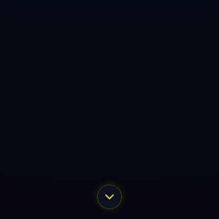
互联网 · 最高端 模板一样可以很精致
023-6927186 18169117487
天津市市辖区东丽区航空新城
关注
QQ
微信
微博
友情链接 :
必威体育下载
Copyright 2024
必威官网- 亚洲第一体育平台- biweisport
All Rights by
必威体育
下载