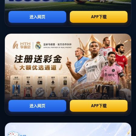
质，也证明了利物浦板凳深度的强大。
### 利物浦胜利背后的力量
利物浦能够在本场比赛中最终取胜，离不开**球队整体的默契配合以及关键球员
的精彩发挥**。除了萨拉赫的助攻，整个团队的协作无间同样是制胜因素。中场
球员法比尼奥和亨德森凭借顽强的拼抢和精准的拦截，多次化解了狼队的反击，
从而为前场进攻提供了可靠的屏障。
此外，利物浦近年来投入大量资金培养年轻球员，如今开始显现成果。年轻的小
将特伦特·亚历山大-阿诺德在这场比赛中也有不俗的表现，不仅在防守端发挥稳
健，同时在进攻上也提供了不少支援。