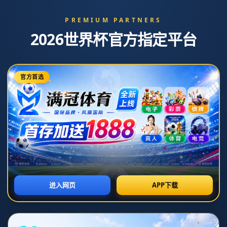
英超第15輪狼隊0-1利物浦 薩拉赫助
攻奧裏吉完成絕殺.
发布时间：2026-01-26T18:31:43+08:00
在刚刚结束的**英超第15轮**比赛中，狼队与利物浦上演了一场扣人心弦的对
决。面对强敌狼队，利物浦始终掌握比赛节奏，最终凭借**萨拉赫的绝妙助攻
**，助攻英雄迪沃克·奥里吉在最后时刻完成绝杀，帮助利物浦以1-0的比分战胜
对手。本文将深入分析这场比赛的关键因素，并探讨利物浦如何通过出色的战术
部署和球员表现渗透对手防线，确保胜利。
### 比赛概况与战略部署