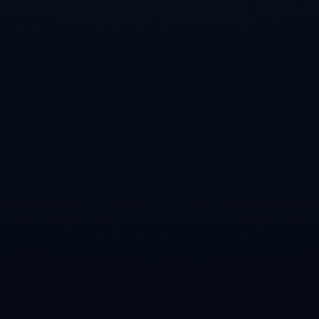
**燃燒斗志的豪言——張玉寧如何激勵球迷與國足？**
比賽結束後，張玉寧的一句「我們一起贏回來」不僅振奮了場內場外的支持者，
也引發了對中國足球未來的無限期盼。這句話似乎不僅僅是對球迷的承諾，更是
對所有國足隊員的激勵。它讓人們看到了團隊精神的重要性，也明確指出了共同
努力的方向。
此次事件中，我們不得不讚嘆張玉寧在壓力面前的冷靜與果斷。同時，這場關鍵
的勝利也為國足贏來一次重塑自身形象的機會：不再只是艱難掙扎的隊伍，而是
一股敢於亮劍、力求進步的新興力量。