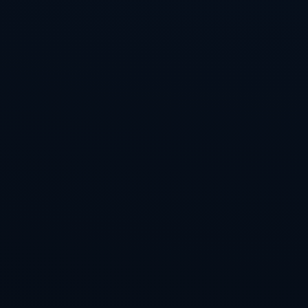
**战略调整带来的新气象**
这次**对后卫和锋线的重磅清理**，不仅是对球员个人技术的考量，
中球员的实力得到了充分验证，尤其是在面对高强度比赛环境时，他们
如此精心挑选和调整，无疑为中国男篮备战下一阶段的国际赛事奠定了