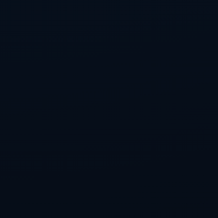
能在比赛中证明自己的价值。根据多年来的比赛数据分析，精英12人名单
峰，值得所有球迷的关注和期待。