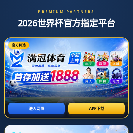
巴尔韦德：如果将来我没有太多机会
踢中场，我肯定会踢边后卫.
发布时间：2026-01-26T18:31:43+08:00
**标题：巴尔韦德的多面性：中场与边后卫的完美切换**