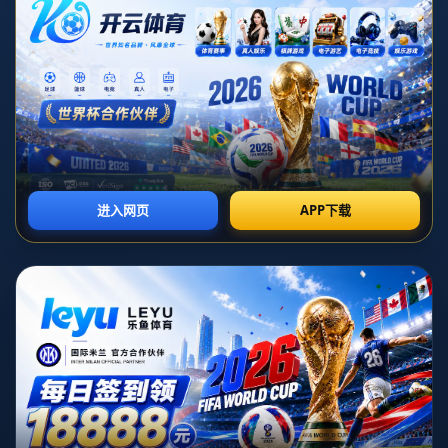
首先，预测下调可能源于市场的**竞争压力**。《哪吒2》作为一部续集电影，虽
然背靠第一部的成功经验，但如今的观众口味多变，电影市场竞争激烈，随时都
有新题材、新形式的电影抢占市场份额。此外，随着观众对动画电影的要求不断
提升，影片能否突破属于超高预期也是一大挑战。
其次，市场环境的**外部变量**也可能影响票房预期。国内外多部大片同期上
映，可能分散了观影人群，进而影响了《哪吒2》的市场表现。再者，不稳定的
经济环境或观众消费能力的变化，也可能成为预期调整的幕后推手。
**市场对续集电影的态度**
续集电影经常面临比前作更高的期待。《哪吒之魔童降世》的成功不仅奠定了动
画电影的新标杆，同时也为《哪吒2》设定了更高的门槛。因此，市场对这部电
影能否再创佳绩抱有**谨慎乐观**的态度。电影能否吸引新观众和保留老观众，
是其票房成功的关键。具有挑战性的是，如今影迷对故事情节和角色发展的要求
不断更为严苛。