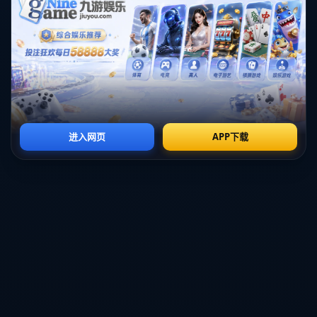
面对票房预测下调，电影制作方和发行方需要采取更加灵活的策略来应对市场变
化。首先，在宣传策略上，需要使用**创新营销手段**，将影片优势最大化传
播，比如通过社交媒体平台进行互动和极具创意的广告投放，以此来提升影片讨
论热度。
其次，影片内容的不断完善和质量提升也是保障票房的关键。拥有一个精彩的故
事情节和令人印象深刻的角色塑造，是获取观众青睐的重要基础。这也提醒了制
作团队要时刻关注观众反馈，快速做出应对市场需求的调整。
**成功案例的启示**
近年来，《复仇者联盟》系列电影的票房表现提供了重要的经验。在市场竞争激
烈的环境下，他们依靠强大的品牌影响力和深厚的粉丝基础，不断推出令人耳目
一新的故事线，赢得了全球观众的心。《哪吒2》在追求票房成功的道路上，可
以从这些成功的案例中吸取经验，强化自身独特卖点，才可能在票房表现上完成
逆袭。
综上所述，票房预测调整反映了市场的瞬息万变。《哪吒2》能否在激烈的市场
环境中取得理想成绩，取决于一系列的战略制定和执行。影片制作方需要在挑战
中寻找突破口，以实现对预测的超越。