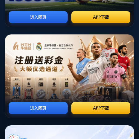
**对策和应变策略**