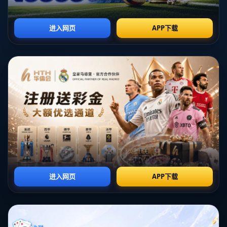
### **伯恩茅斯的困境：防守问题频现**
与布莱顿相比，伯恩茅斯的问题在于其防守体系的薄弱，特别是在比赛节奏加快
时显得应变不足。本赛季伯恩茅斯的后防多次因为**位置感不足**以及**丢失专
注力**而被对手抓住破绽。这场比赛就是一个明显案例。
上半场，伯恩茅斯在后场紧逼时多次暴露防守站位问题，中卫与边卫之间的间距
过大，而这一问题直接导致了布莱顿的直塞打法能够轻松生效。此外，伯恩茅斯
在防反过程中处理球的*节奏感偏慢*，反击推进不力，而每一次节奏拖沓都给了
布莱顿反制的空间。
### **案例分析：直塞战术的普遍应用**
布莱顿凭借“直塞”敲开伯恩茅斯的大门并非偶然。从现代足球的整体发展趋势来
看，“直塞”已经成为许多强队进攻体系中的核心元素。例如，曼城在瓜迪奥拉的
指导下通过德布劳内的直塞往往能够击溃任何防守。同样，阿森纳的厄德高、利
物浦的蒂亚戈，也在英超赛场上频频靠直塞打出精彩表现。
通过这些案例不难发现，*“直塞”不仅仅是进攻利器，更体现了球员对空间、时间
与队友运行轨迹的精准判断*。布莱顿能够有效执行这样的战术，与其平时严格细