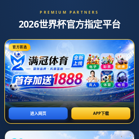
[英超]两脚直塞 “海鸥”吃掉“樱桃”.
发布时间：2026-01-26T18:31:43+08:00
**[英超]两脚直塞 “海鸥”吃掉“樱桃”——展现战术艺术与效率的巅峰对决**
在刚刚结束的一场英超联赛中，布莱顿队（绰号“海鸥”）凭借两次精准的直塞轻
松击败伯恩茅斯队（绰号“樱桃”），不仅展示了战术执行力，更让英超球迷见识
到何为进攻效率的极致体现。这场比赛真正诠释了足球比赛中*细腻战术*与*整体
合作*的双重魅力，也引发了关于高效传控打法的新一轮讨论。
### **直塞球——打破防线的秘密武器**
足球比赛中，要想撕开对手防线，直塞球始终是一项重要的技术手段。特别是在
对方防守紧密、空间有限的情况下，精准且犀利的直塞往往成为比赛的胜负手。
本场布莱顿的两次关键进球正是依赖于此。回顾比赛，不难发现布莱顿在控球之
后对伯恩茅斯防线的布局洞察力极强，每一次传球都恰到好处地打在防线的软肋
上。
**第一脚直塞**来自布莱顿中场核心麦卡利斯特，他在中圈附近观察到了伯恩茅