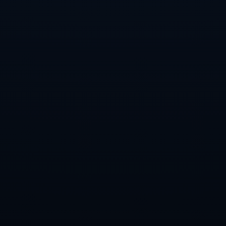
这场**“海鸥吃掉樱桃”**的比赛不仅是一场英超普通对决，更是现代战术艺术的一
次展示——*两脚直塞，化繁为简，直击要害！*
互联网 · 最高端 模板一样可以很精致
023-6927186 18169117487
天津市市辖区东丽区航空新城