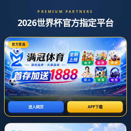
英超第2輪曼城5-0諾維奇 格拉利什加
盟首球斯特林替補破門.
发布时间：2026-01-26T18:31:43+08:00
**曼城5-0大胜诺维奇，格拉利什登陆英超首球，斯特林替补建功**
英超第2轮比赛中，曼城以_5-0_的比分痛击诺维奇，展示出他们强大的进攻火
力。本场比赛中，**格拉利什**取得了他加盟曼城后的**首粒进球**，而**斯特林
**则在替补上场后打入一球，确保了一场完美胜利。对于曼城球迷来说，这不仅
是一场胜利，也是对球队新赛季状态的信心体现。
在这场比赛中，**格拉利什**的表现无疑是全场的焦点。这位曾在阿斯顿维拉效
力的中场明星，今夏以高额转会费加盟曼城。这粒首球不仅是他个人能力的体
现，更是对他新身份的一次完美诠释。**格拉利什的灵活跑位和准确射门让诺维
奇的防线无所适从**。这一进球也预示着他将在曼城继续书写自己的辉煌篇章。
同时，斯特林的表现同样不容忽视。作为一个富有经验的攻击手，斯特林在替补
登场后迅速适应比赛节奏，并把握住了关键机会为球队贡献了进球。他的速度和