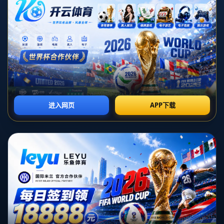
敏锐的进攻嗅觉给诺维奇的后防带来了巨大压力。