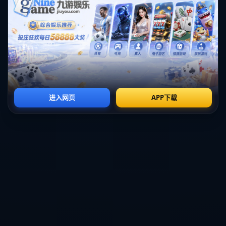
谈到免签市场，就不得不提近年来表现突出的巴黎圣日耳曼（PSG）。他们通过
聪明的免签操作，先后签下了**梅西**和**拉莫斯**等世界级球星，使球队在短时
间内大幅提升了实力。PSG的成功案例表明，优质的免签球员不仅能带来即战力
提升，还能在长远上改变球队的战略布局。