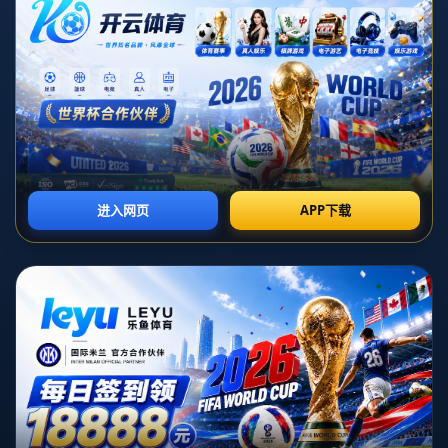
在足球市场中，球员的合同到期后，意味着他们可以以“自由身”加入其他球队，
这不仅免去了转会费，还让俱乐部可以专注于提供具吸引力的薪水和合同条款。
这种情况下，**“免签球员”**的市场价值往往被放大，因为他们能够迅速为球队增
加实质性的实力和竞争力。
首先来看**姆巴佩**这位法国天才，他的合同到期成为自由球员，这无疑是今夏
转会市场最大的新闻。作为世界级前锋，姆巴佩的速度、技术和终结能力都是顶
级的，使得无数俱乐部争相邀请。而他的巨大商业价值和球迷基础更是增加了其
市场吸引力。姆巴佩不仅在赛场上能立刻提升球队的整体表现，同时也能在球场
外为俱乐部带来丰厚的商业回报。
**排名靠前的其它明星球员**
除了姆巴佩，还有哪些免签球员值得关注呢？
1. **保罗·迪巴拉**：这位阿根廷前锋以其出色的控球与传球能力被广泛认可。今
年夏天，他也成为了免签市场的关键人物，多个欧洲豪门都对他表示了兴趣。迪
巴拉的到来必然会在中前场为新东家带来技战术多样性。