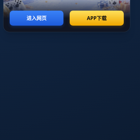
動性，更使得中場核心如德布勞內、羅德里無縫切換攻防。由此，曼城在
斯通斯的站位調整則確保了即時的攻防平衡。
破曼城後防時，曼城選擇了**利用邊路空間反制的策略**，使格拉利
戰術細節不懈追求**的結果。