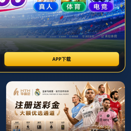
得歐冠冠軍 《戰術筆記》探討瓜迪奧拉的
发布时间：2026-01-26T18:31:43+08:00
想，對主教練瓜迪奧拉而言更是一個職業生涯的重要里程碑。被譽為足壇戰術大師的他
。在他的足球哲學中，**控球、快速反搶和多變戰術**是不可缺少的元素。而這套系