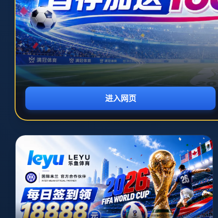
曼城奪
# 曼城奪得歐冠冠軍 《戰術筆記》探討瓜迪奧拉的影響力
在2023年，曼城歷史性地奪得了歐冠冠軍，這不僅是球隊多年的夢
層面的剖析，探索瓜迪奧拉對曼城登頂歐洲之巔所做出的巨大貢獻。
---
## **統御現代足球的智者：瓜迪奧拉的足球哲學**
瓜迪奧拉不僅僅是一位出色的主教練，還是一位改變比賽規則的「指導者」