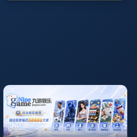
影響力.
，如何在這一場史詩級的勝利中施展其獨特的指揮才能？本文將通過戰術
統在2022/23賽季被完美移植到了曼城，使其不僅在英超占據主導地