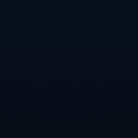
球員的潛能**以及打造高度團結的集體意識。例如，埃德森在門將位置上已不僅僅是
戰術上發揮了重要作用。例如，他為年輕球員阿爾瓦雷斯設計了進攻端更多隱性角色