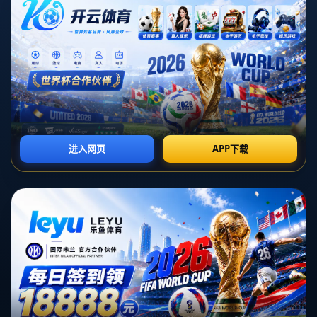
作为整场比赛的焦点人物之一，**津久井匠海的关键进球**无疑是水户蜀葵获胜
的决定性因素。在比赛进行到下半场时，他利用一次难得的前场机会，以极高的
速率和精准的射门打开了对手的防线。这个进球展现了他卓越的个人能力和比赛
中的敏锐洞察力。不仅如此，津久井在场上时刻保持着对对方门将的压力，这种
持久的心理战是他成为队中核心力量的关键。
不仅仅是津久井匠海，**气田亮真在后场的稳固防守同样是一大亮点**。多次关
键时刻的解围和争顶，使得山形山神的进攻屡次受挫，难以找到有效的破门机
会。气田亮真在比赛中展现出的组织能力和拦截技巧，为水户蜀葵的防线增加了
安全感和信心。他不仅是球队的防守屏障，也是中场调度的枢纽。