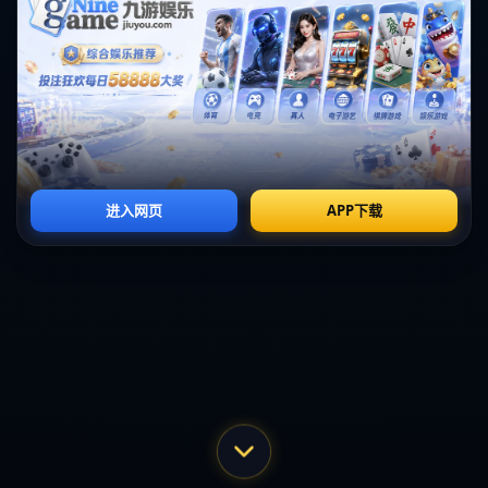
互联网 · 最高端 模板一样可以很精致
023-6927186 18169117487
天津市市辖区东丽区航空新城
关注
QQ
微信
微博
友情链接 :
必威体育下载
Copyright 2024
必威官网- 亚洲第一体育平台- biweisport
All Rights by
必威体育
下载