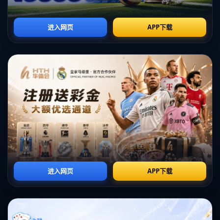
在分析这场比赛时，不得不提到水户蜀葵的**整体战术执行力**。团队在攻防两
端的表现都非常出色，充分展示了日职乙中优秀队伍的水平。球队的中场通过流
畅的传球与精准的控球，将进攻精准地组织起来，在对手半场频频制造威胁。在
赢得比赛后，主教练在赛后的采访中提到，球队通过详细的赛前分析和策略部
署，针对山形山神的打法进行了有效的针对性布置，这也是取得胜利的关键之
一。
水户蜀葵的胜利来源于整个团队的**协作与努力**。每个球员在自己位置上的出
色发挥，让球队的综合实力得以体现。同时，这场比赛也为日职乙联赛的未来较
量增添了新的看点，津久井匠海和气田亮真的稳定发挥或将在接下来的比赛中成
为水户蜀葵最有力的竞争武器。
从某种程度上说，这场比赛不仅仅是水户蜀葵的一次胜利，更是他们展示实力和
团队凝聚力的重要时刻。他们的表现向联盟中其他对手发出了强而有力的信号：
水户蜀葵不仅志在巩固现有地位，更渴望在未来的比赛中攀登更高的胜利高峰。