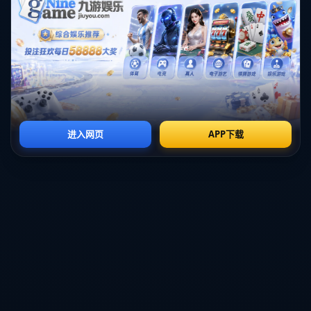
**球迷的期待与凯恩的责任**