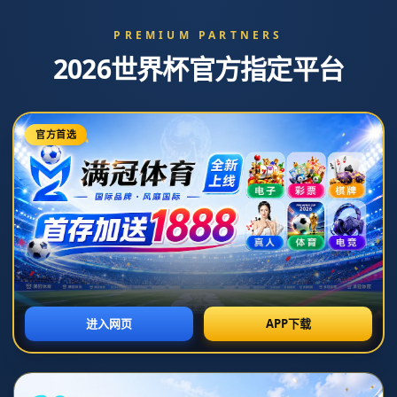
图片报：凯恩今日参加合练，但能否
出战法兰克福要在赛前不久决定.
发布时间：2026-01-26T18:31:43+08:00
**哈里·凯恩的回归：能否战胜法兰克福成为悬念**
在一个充满期待的时刻，**哈里·凯恩**终于回到了训练场。这位拜仁慕尼黑的锋
线大将今天成功参与了球队的合练，但他的身体状况能否支持他在即将到来的对
阵法兰克福的比赛中上场，仍需在赛前不久才能确定。凯恩的回归对拜仁球迷来
说无疑是件振奋人心的消息，他们已迫不及待地期待他能够再次在赛场上展现他
无与伦比的进球能力。
**凯恩：伤愈复出的关键时刻**
在职业运动员的生涯中，伤病是一个不可避免的挑战。凯恩同样不例外。此前的
伤病问题让他不得不暂时离开赛场，这对一向以**顽强精神**著称的他来说无疑
是一个挫折。然而，正是这种精神助力他快速恢复，重返合练。身体状态的调整
是复杂且不容小觑的，因此，教练组在作出最终上场决策时需谨慎考虑。