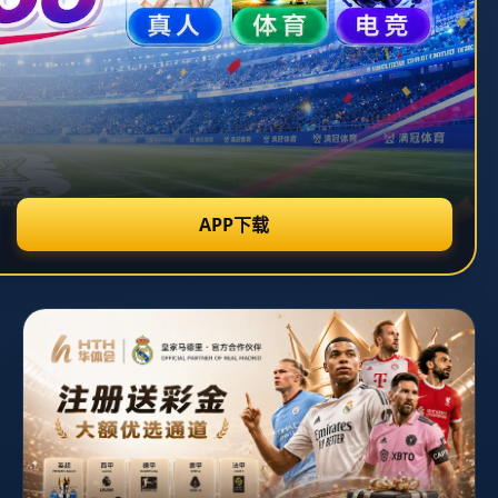
第九届亚洲冬季运动会中国体育代表团领
发布时间：2026-01-26T18:31:43+08:00
荣耀的碰撞**
团又一次成为人们关注的焦点，除了备受期待的成绩之外，本次全新发布的领奖装备也吸
季运动的新时尚。
冬会的领奖装备围绕“科技、传统、环保”的主题，注入了大量创新元素。在发布会上，