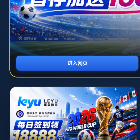
2025年
**2025年第九届亚洲冬季运动会中国体育代表团领奖装备发布：创新与
在即将迎来的**2025年第九届亚洲冬季运动会**，中国体育代表
的文化自信，也展示了国潮设计与现代科技的完美结合，引领了亚洲冬
### **前瞻未来，极具吸引力的领奖装备亮相**
**中国体育代表团领奖装备**从来都是展示中国风采的窗口。本届亚
显了设计师对文化与科技交汇的独到理解。