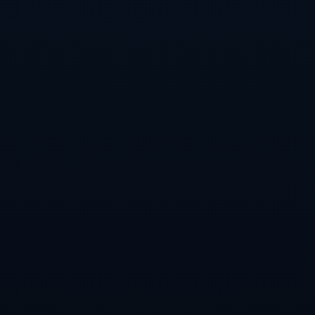
提供最舒适的穿着体验。无论场馆的温度如何变化，领奖服都能实时调整内部温度，确
量仅为传统同类产品的三分之一**，让运动员在领奖的同时充分感受轻盈与自信。