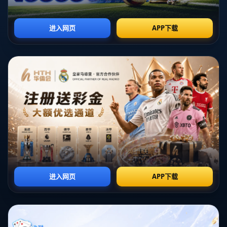
所谓独到见解，指的是球员在场上能够快速解读比赛形式，并作出最佳判断和决
策。萨尔的智慧不仅体现在他的传球，也体现在他对于比赛的全面解析能力。在
某场关键比赛的最后一分钟，萨尔利用他对对方防守策略的**敏锐洞察**，果断
地指挥队友进行战术调整，成功逆转比赛。这种对比赛趋势的预判能力，不仅为
球队创造了胜利的机会，也奠定了萨尔在队内无可替代的战术地位。
**案例分析：挑战中的机智反应**
在面对紧密防守和高压竞争时，萨尔的表现尤为亮眼。以他在对阵湖人队的一场
比赛为例，球队在上半场一度落后十多分，但萨尔通过**持续不断的观察与分析
**，捕捉到对方防线的一个微小漏洞。他迅速传递出一个长距离传球，引导队友
完成三分命中，这一关键得分激励了全队士气，最终实现了逆袭胜利。
**团队协作的重要性**
篮球是一项团队运动，而萨尔的发挥完美诠释了团队协作的重要性。他的**传球
艺术**不仅提高了整体进攻效率，同时也加强了队员之间的信任和默契。通过他
机智而灵活的比赛方法，萨尔不仅实现了自己的超越，更带动了整个球队的进
步。