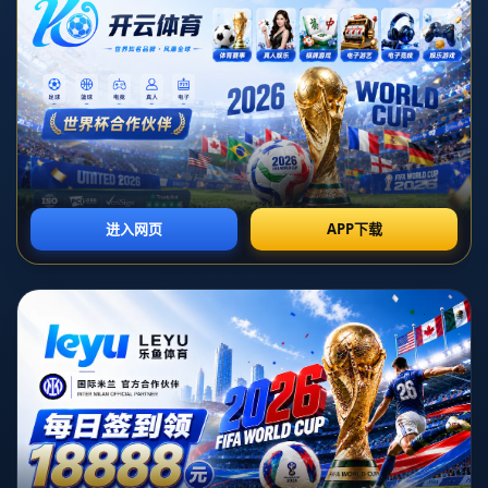
在激烈的篮球赛场上，每一个团队的成功往往离不开战术眼光独到的教练和具备
非凡才能的球员。而在华盛顿奇才队中，教练对一位球员的赞美让人不禁关注，
这位球员便是被称为“传球大师”的萨尔。他不仅在场上展示了精湛的传球技术，
更以对比赛的**独特洞察力与深刻见解**赢得了教练的盛赞。本文将深入探讨萨
尔在比赛中的表现及其对球队的重要影响。
**传球技巧的完美体现**
在一支篮球队中，传球不仅是球员相互配合的纽带，更是策动进攻的核心。萨尔
以其**精准的传球能力**成为球场上当之无愧的“传球大师”。他的传球不仅准确无
误，还具有极高的观赏性。在一场对阵强队的比赛中，萨尔通过一个**极具创造
力的背后传球**，成功地助攻队友得分，这种开阔视野与细腻技术的结合，正是
他在比赛中不可或缺的价值体现。
**独到见解的实战应用**