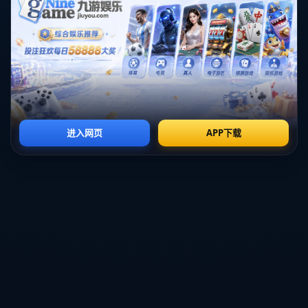
守并不仅仅依赖于个别球员，而是整体防守的成功。其他如*巴尔托什·贝雷辛斯
基*和*扬·贝德纳雷克*等球员也为球队提供了有力的防守支持。
### 波兰队面临的挑战与机遇
尽管拥有强大的阵容，波兰队在2020欧洲杯上也面临不小的挑战。首先，*波兰
队需要解决的一个问题*是如何将俱乐部中的优异表现带入国家队。此外，面对欧
洲其他强队，他们需要在临场发挥和策略选择上更加灵活。
不过，波兰队也有其优势，团队的凝聚力和拼搏精神是他们在逆境中不容忽视的
力量。球员们在场上的默契配合以及在关键时刻的决策能力将决定他们能否在本
届赛事中走得更远。
通过对波兰队2020欧洲杯阵容的深入分析，球迷们可以更好地了解这些顶级球员