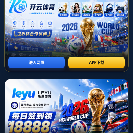
在最近的一场NBA常规赛中，**洛杉矶湖人队**以119-102的大胜**亚特兰大老鹰
队**，进一步扩大了他们的连胜记录。这场比赛不仅展现了湖人队的整体实力，
也为球队的赛季目标注入了更多信心。本文将为您详细解析这场精彩的比赛，并
探讨湖人队近期出色表现背后的原因。
**开局加速，湖人队掌控比赛**
在比赛一开始，湖人队就展现了强大的进攻火力。**勒布朗·詹姆斯**和**安东尼·
戴维斯**两大明星球员的默契配合，使得湖人队很快就取得了领先地位。特别是
詹姆斯，在第一节便拿下了10分，展示了他出色的个人能力和领袖气质。他的表