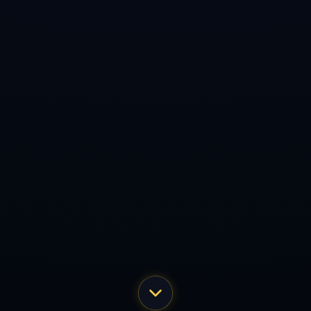
互联网 · 最高端 模板一样可以很精致
023-6927186 18169117487
天津市市辖区东丽区航空新城
关注
QQ
微信
微博
友情链接 :
必威体育下载
Copyright 2024
必威官网- 亚洲第一体育平台- biweisport
All Rights by
必威体育