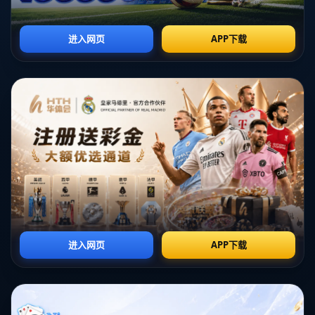
现无疑为球队奠定了一个良好的开端。
与此同时，湖人队在防守端也表现得相当稳健。在**拉塞尔·威斯布鲁克**的带动
下，全队的压迫性防守让老鹰队难以找到良好的进攻节奏。威斯布鲁克不仅在进
攻端贡献了多次关键得分，他的防守也让湖人队在场上占得先机。
**替补球员的关键作用**
不得不提的是，湖人队的替补球员在比赛中的表现同样亮眼。特别是**马利克·蒙
克**和**肯德里克·纳恩**，他们在关键时刻的上场不仅为球队提供了充足的轮换
时间，也屡屡帮助球队在重要时刻拿分。这种深厚的板凳厚度让湖人队在长时间
的比赛中得以保持持久的竞争力。
**老鹰队的瓶颈问题**
相比之下，老鹰队在比赛中则显得有些无力。虽然**特雷·杨**依然有着不俗的个
人表现，但他显然孤立无援，无法带动全队的进攻节奏。老鹰队在进攻端配合不
够默契，多个位置的转换失误频频出现，让他们在双方对抗中处于下风。
需要注意的是，老鹰队在外线投射上的低迷也是输球的重要因素之一。全场比赛
中，他们的三分球命中率始终未能突破30%，这使得他们在比分落后的情况下很
难通过外线投篮来缩小差距。
**分析湖人队的成功秘诀**