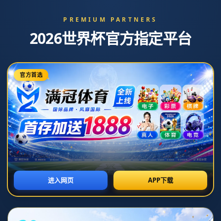
火箭不敌爵士！阿门杰夫齐爆，申京
格林起伏，2锋线+防守全崩！.
发布时间：2026-01-26T18:31:43+08:00
**火箭不敌爵士：队伍表现解析与战术调整建议**
在最近的一场NBA比赛中，休斯顿火箭队与犹他爵士队展开激烈对决，结果以火
箭不敌爵士而告终。这场比赛不仅仅是比分上的失利，更暴露了火箭队在多方面
的不足。今天我们将以“火箭不敌爵士！阿门杰夫齐爆，申京格林起伏，2锋线
+防守全崩！”为引，深入剖析比赛中火箭队的表现并探讨其未来应采取的战术调
整。
**阿门与杰夫的爆发**
尽管全队表现不如人意，火箭队的新秀**阿门·汤普森**以及老将**杰夫·格林**依
旧展示了出色的个人能力。阿门在这场比赛中显得尤为活跃，凭借敏锐的篮球嗅
觉和精准的投篮，成为了场上的亮点。而杰夫·格林则通过丰富的比赛经验和多变
的进攻手法，为观众奉献了一场视觉盛宴。他们的表现不仅为球队增添了不少看