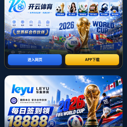
点，也让球迷对火箭的未来充满期待。**然而，这两颗星星的闪耀并未能够弥补
全队整体的失色。**
**申京和格林的起伏表现**
火箭队的**阿尔佩伦·申京**与**贾伦·格林**本赛季一直被寄予厚望，但在本场比
赛中他们的表现依然不够稳定。申京在内线的防守和篮板争夺上显得力不从心，
多次被对手突破得手。而贾伦·格林尽管在进攻端展现出了个人进攻能力，但其投
篮命中率波动较大，导致无法在关键时刻拉近比分。这种**不稳定性**不仅影响
了比赛节奏，也使得火箭在进攻和防守两端陷入被动。
**锋线与防守的全面崩盘**