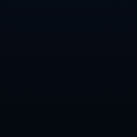
问题并及时调整，将为球队带来更多的成长机会。相信通过不断的调整与磨合，
火箭队能够在未来的比赛中展现出更强的竞争力。
互联网 · 最高端 模板一样可以很精致
023-6927186 18169117487
天津市市辖区东丽区航空新城
关注
QQ
微信
微博