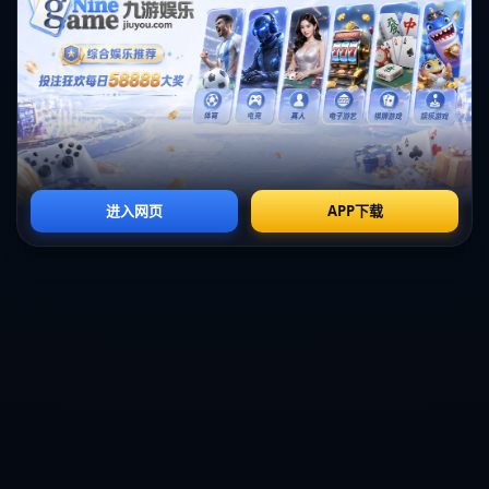
**总结与展望**
分析此次1/4决赛，利物浦的胜利并不只在于球员的个人能力，更在于整体战术的
成功实施和彼此间的默契配合。而本菲卡面对如此强敌，虽然未能取得理想结
果，但他们仍有机会在次回合比赛中重新证明自己。在欧冠这个大舞台上，一切
皆有可能，每一场比赛都是一场全新的挑战。
此次结果提醒我们，**关键时刻**球员的个人能力与团队协作的重要性，而迪亚
斯和马内的完美发挥，也为利物浦的晋级之路铺平了道路。这场比赛不仅是一场
秀，更是对两队至今为止赛季表现的集中体现。
互联网 · 最高端 模板一样可以很精致
023-6927186 18169117487
天津市市辖区东丽区航空新城
关注