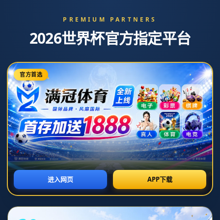
21／22賽季歐冠1／4決賽首回合本菲
卡1-3利物浦 迪亞斯傳射馬內破門.
发布时间：2026-01-26T18:31:43+08:00
**激动人心的21/22赛季欧冠1/4决赛首回合：本菲卡1-3不敌利物浦**
在2021/2022赛季的欧冠1/4决赛首回合比赛中，利物浦以3-1的比分战胜本菲
卡。这场比赛不仅展示了利物浦强大的攻击力，还突显了其在关键比赛中表现出
的深厚实力。*迪亚斯传射建功，马内再度破门*，成为利物浦胜利的重要推动
力。
从比赛一开始，利物浦便展现出他们的进攻火力。这支英超豪门充分利用其快速
的传球配合和流畅的进攻节奏，将本菲卡的防线撕扯得支离破碎。尤其是在*迪亚
斯与马内*的精彩配合下，利物浦多次制造破门良机。这样的战术安排，确保利物
浦始终占据场上主动，特别是在客场环境下，这一策略显得尤为重要。
**迪亚斯：关键先生**