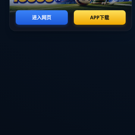
*战术分析：狼队如何压制曼联*
狼队在对阵曼联时采取了一种颇具创造性的战术。他们在中场实施高压
为他们首开纪录，这一进球极大地鼓舞了全队士气。随后的比赛中，狼
曼联的困境与教训
曼联在这场比赛面对狼队的高强度逼抢未能找到有效的解决办法，显示
利对曼联来说，是一个需要深刻反思的警钟**。
案例分析：狼队的崛起之路