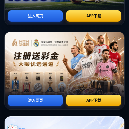
多人认为，职业球员应该将竞技水平和俱乐部的忠诚放在首位。然而，从球员个
人职业规划的角度来看，**追求更高的经济回报以及职业成就**也是无可厚非
的。
综上所述，唐纳鲁马被称为“钱多多”的背后，是现代足球运动中商业化与球员自
身价值之间的微妙平衡。这一绰号不仅反映了球员在职业选择中的多重考量，也
在无形中影响着年轻一代球员的职业规划和价值观念。因此，在足球界的“钱多
多”现象不仅仅是一种表象，更是一个值得深思的话题。
互联网 · 最高端 模板一样可以很精致
023-6927186 18169117487
天津市市辖区东丽区航空新城
关注