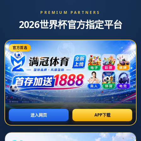
若昂內維斯暢談加盟巴黎 堅信在此將
度過快樂時光並全力以赴.
发布时间：2026-01-26T18:31:43+08:00
**若昂内维斯畅谈加盟巴黎：坚信在此将度过快乐时光并全力以赴**
作为当今欧洲足坛备受瞩目的年轻中场之一，**若昂内维斯**近日正式加盟巴黎
圣日耳曼。年仅19岁的葡萄牙小将，不仅因其出色的脚下技术、宽广的视野和超
乎同龄人的足球智商被誉为潜力新星，更因其独特的球场领导力受到各方关注。
在一场充满热情的加盟新闻发布会上，若昂内维斯坦言，他坚信在巴黎这座充满
激情的足球城市中，将迎来一段**快乐又充实的职业生涯**。
### 揭秘若昂内维斯：天赋与努力的结合
若昂内维斯从葡萄牙体育俱乐部的青训体系崭露头角，凭借扎实的基本功和沉稳
的表现迅速进入一线队。作为一名中场球员，他不仅是在攻防转换中游刃有余的
关键人物，也是能够精准预判场上局面并及时做出应对决策的大脑型选手。数据
显示，在过去两赛季的葡萄牙联赛中，内维斯的传球成功率始终保持在90%以