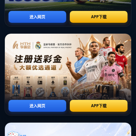
中，这为他提供了与世界顶级球员切磋技艺的机会。同时，他引用了前辈如维拉
蒂和蒂亚戈·席尔瓦的例子，谈到巴黎圣日耳曼始终是那些追求卓越、希望突破自
我球员的理想之地。
与传统球队不同，巴黎近年来在培养年轻球员方面逐渐发力。无论是姆巴佩接班
成为球队核心，还是埃基蒂克等新星的崭露头角，都证明了球队不仅致力于引援
大牌明星，也注重造星计划。而若昂内维斯的加入，毫无疑问会为这一战略增光
添彩。
### **全力以赴：对未来的清晰目标**
若昂内维斯在发言中还透露了他对未来的职业目标。他明确表示，他并不满足于
与强队签约，而是希望通过自身努力为巴黎的荣誉和自己的人生成就书写新的篇