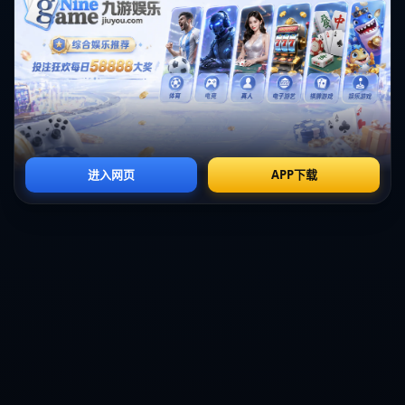
主场作战中。因此，对于彩民朋友而言，如果希望押注本场，建议更多关注**朗
斯获胜**的可能性，但同时也需提防平局的可能。
以上就是对周日006法甲比赛：勒阿弗尔VS朗斯比赛的全面解析，希望对关注此
场比赛的朋友们有所帮助，并为您的足球胜负竞猜提供参考。
互联网 · 最高端 模板一样可以很精致
023-6927186 18169117487
天津市市辖区东丽区航空新城
关注
QQ
微信
微博